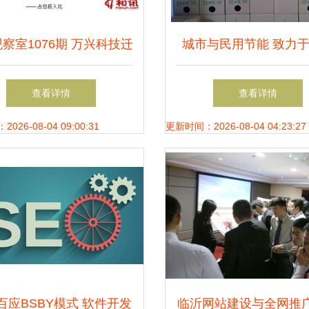
观察室1076期 万兴科技迁
城市与民用节能 致力
藏再闯关，业绩增长存隐
节能环保信息和知识,
查看详情
查看详情
患
能环保产品和技术.节能
26-08-04 09:00:31
更新时间：2026-08-04 04:23:27
新能源,节能减排,低碳经
环经济,清洁技术
百应BSBY模式 软件开发
临沂网站建设与全网推