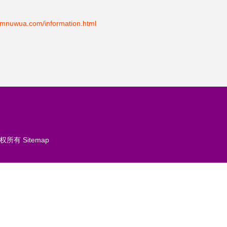
ua.com/information.html
权所有
Sitemap